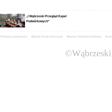
„I Wąbrzeski Przegląd Kapel
Podwórkowych”
Polityka prywatności
Miejski Punkt Informacji
Miejska Telewizja Kablowa
Kont
©Wąbrzeski