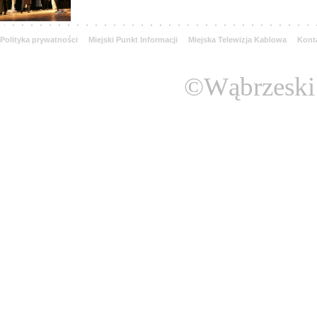
Polityka prywatności
Miejski Punkt Informacji
Miejska Telewizja Kablowa
Kont
©Wąbrzeski