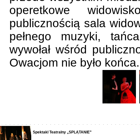
operetkowe widowis
publicznością sala wido
pełnego muzyki, tańc
wywołał wśród publiczno
Owacjom nie było końca.
Spektakl Teatralny „SPLĄTANIE”