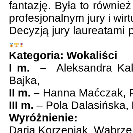
fantazję. Była to równie
profesjonalnym jury i wir
Decyzją jury laureatami 
Kategoria: Wokaliści
I m. –
Aleksandra Kal
Bajka,
II m. –
Hanna Maćczak,
P
III m.
– Pola Dalasińska, 
Wyróżnienie:
Daria Korzeniak, Wąbrz