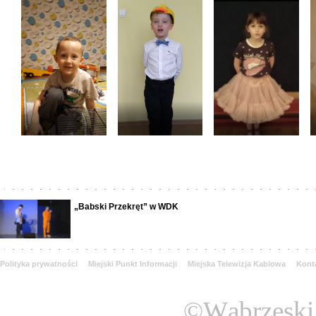
„Babski Przekręt” w WDK
Polityka prywatności
Miejski Punkt Informacji
Miejska Telewizja Kablowa
Kont
©Wąbrzeski