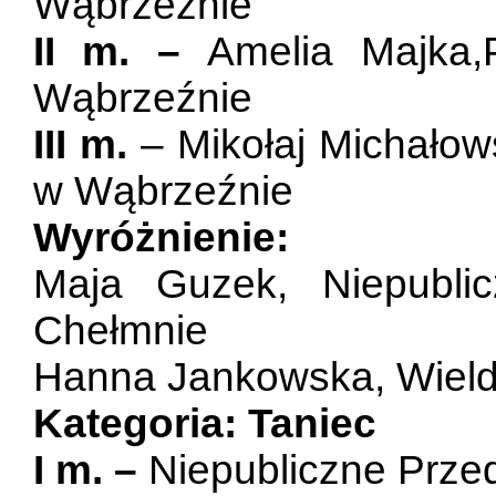
Wąbrzeźnie
II m. –
Amelia Majka,
Wąbrzeźnie
III m.
– Mikołaj Michałows
w Wąbrzeźnie
Wyróżnienie:
Maja Guzek, Niepubli
Chełmnie
Hanna Jankowska, Wiel
Kategoria: Taniec
I m. –
Niepubliczne Prze