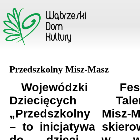
Przedszkolny Misz-Masz
Wojewódzki Fest
Dziecięcych Tale
„Przedszkolny Misz-M
– to inicjatywa skier
do dzieci w wi