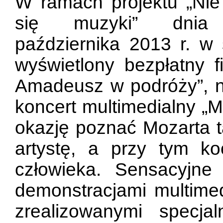
W ramach projektu „Nie
się muzyki” dni
października 2013 r. w
wyświetlony bezpłatny f
Amadeusz w podróży”, na
koncert multimedialny „M
okazję poznać Mozarta t
artystę, a przy tym ko
człowieka. Sensacyjne
demonstracjami multimed
zrealizowanymi specja