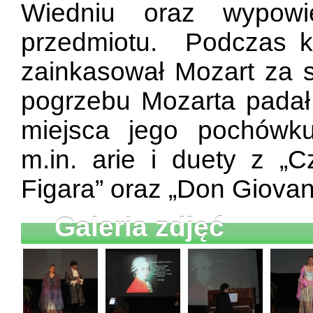
Wiedniu oraz wypowi
przedmiotu. Podczas ko
zainkasował Mozart za s
pogrzebu Mozarta padał
miejsca jego pochówk
m.in. arie i duety z „Cz
Figara” oraz „Don Giovan
Galeria zdjęć